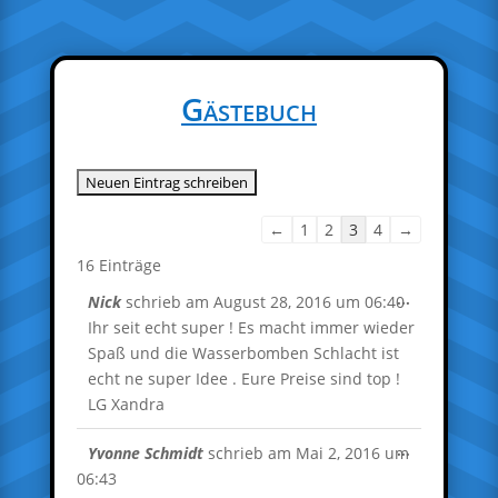
Gästebuch
Navigation
←
1
2
3
4
→
der
16 Einträge
Gästebuchliste
Diese
...
Nick
schrieb am
August 28, 2016
um
06:40
Metabox
Ihr seit echt super ! Es macht immer wieder
ein-/ausble
Spaß und die Wasserbomben Schlacht ist
echt ne super Idee . Eure Preise sind top !
LG Xandra
Diese
...
Yvonne Schmidt
schrieb am
Mai 2, 2016
um
Metabox
06:43
ein-/ausble