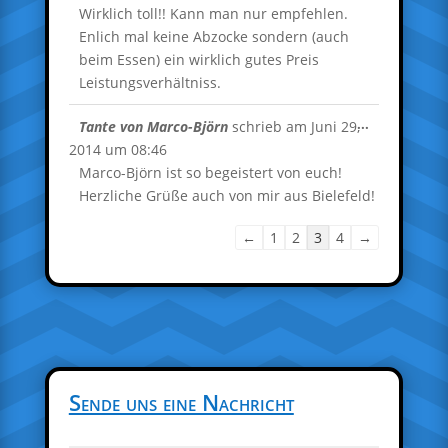
ein-/ausble
Wirklich toll!! Kann man nur empfehlen.
Enlich mal keine Abzocke sondern (auch
beim Essen) ein wirklich gutes Preis
Leistungsverhältniss.
Diese
...
Tante von Marco-Björn
schrieb am
Juni 29,
Metabox
2014
um
08:46
ein-/ausble
Marco-Björn ist so begeistert von euch!
Herzliche Grüße auch von mir aus Bielefeld!
Navigation
←
1
2
3
4
→
der
Gästebuchliste
Sende uns eine Nachricht