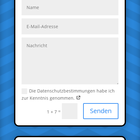
Die Datenschutzbestimmungen habe ich
zur Kenntnis genommen.
Senden
=
1 + 7