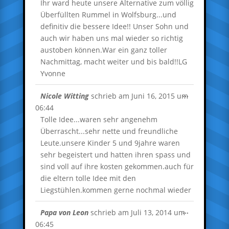
Ihr ward heute unsere Alternative zum völlig
Überfüllten Rummel in Wolfsburg...und
definitiv die bessere Idee!! Unser Sohn und
auch wir haben uns mal wieder so richtig
austoben können.War ein ganz toller
Nachmittag, macht weiter und bis bald!!LG
Yvonne
Diese
...
Nicole Witting
schrieb am
Juni 16, 2015
um
Metabox
06:44
ein-/ausble
Tolle Idee...waren sehr angenehm
Überrascht...sehr nette und freundliche
Leute.unsere Kinder 5 und 9jahre waren
sehr begeistert und hatten ihren spass und
sind voll auf ihre kosten gekommen.auch für
die eltern tolle Idee mit den
Liegstühlen.kommen gerne nochmal wieder
Diese
...
Papa von Leon
schrieb am
Juli 13, 2014
um
Metabox
06:45