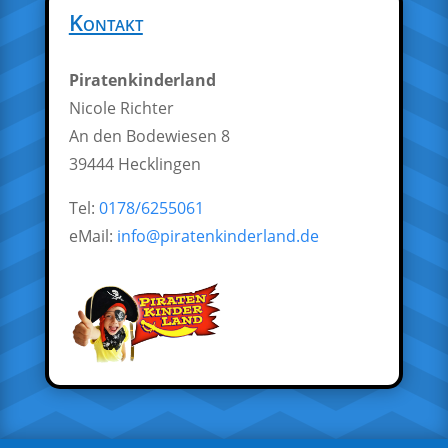
Kontakt
Piratenkinderland
Nicole Richter
An den Bodewiesen 8
39444 Hecklingen
Tel:
0178/6255061
eMail:
info@piratenkinderland.de