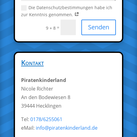
Die Datenschutzbestimmungen habe ich
zur Kenntnis genommen.
Senden
=
9 + 8
Kontakt
Piratenkinderland
Nicole Richter
An den Bodewiesen 8
39444 Hecklingen
Tel:
0178/6255061
eMail:
info@piratenkinderland.de