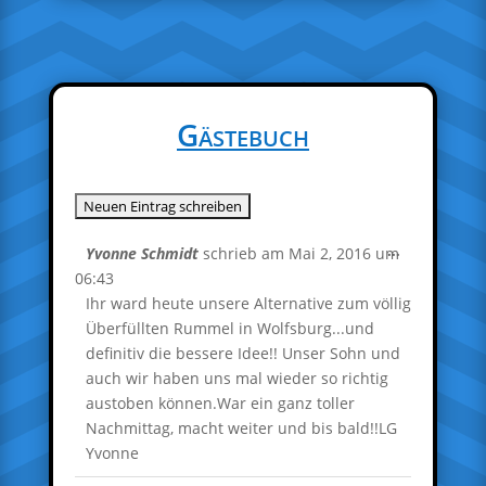
Gästebuch
Diese
...
Yvonne Schmidt
schrieb am
Mai 2, 2016
um
Metabox
06:43
ein-/ausble
Ihr ward heute unsere Alternative zum völlig
Überfüllten Rummel in Wolfsburg...und
definitiv die bessere Idee!! Unser Sohn und
auch wir haben uns mal wieder so richtig
austoben können.War ein ganz toller
Nachmittag, macht weiter und bis bald!!LG
Yvonne