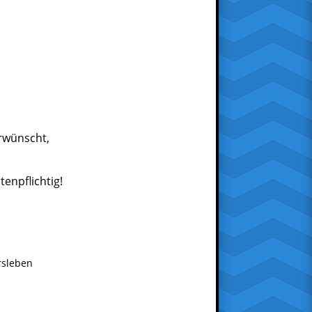
rwünscht,
enpflichtig!
rsleben