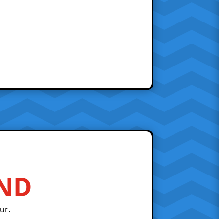
AND
ur.