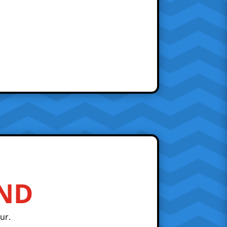
AND
ur.