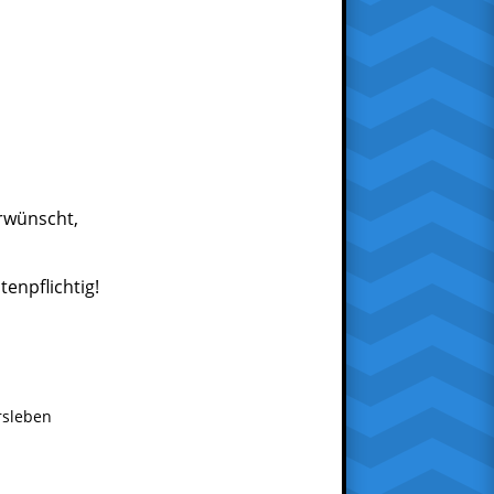
rwünscht,
enpflichtig!
rsleben